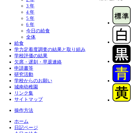
3 年
4 年
5 年
6 年
今日の給食
全体
給食
学力定着度調査の結果と取り組み
学校評価の結果
欠席・遅刻・早退連絡
申請書等
研究活動
学校からのお願い
城南幼稚園
リンク集
サイトマップ
操作方法
ホーム
日記ページ