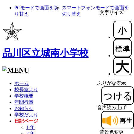
PCモードで画面を切
スマートフォンモードで画面を
文字サイズ
り替え
切り替え
品川区立城南小学校
ふりがな表示
ホーム
校長室より
学校概要
年間行事
音声読み上げ
お知らせ
学校だより
日記ページ
1 年
背景色変更
2 年